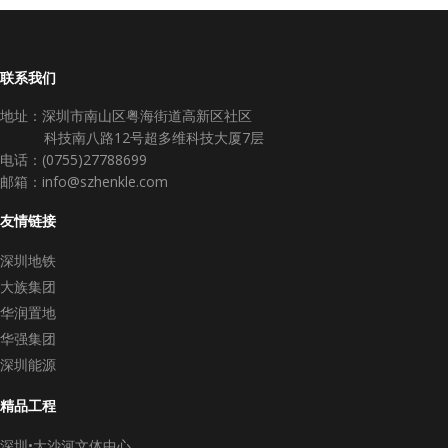
联系我们
地址：深圳市南山区粤海街道高新区社区
科技南八路12号超多维科技大厦7层
电话：(0755)27788699
邮箱：info@szhenkle.com
友情链接
深圳地铁
大族集团
华润置地
华强集团
深圳能源
精品工程
深圳•大沙河文体中心