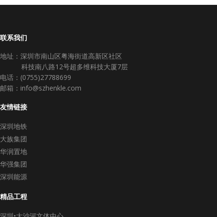
联系我们
地址：深圳市南山区粤海街道高新区社区
科技南八路12号超多维科技大厦7层
电话：(0755)27788699
邮箱：info@szhenkle.com
友情链接
深圳地铁
大族集团
华润置地
华强集团
深圳能源
精品工程
深圳•大沙河文体中心